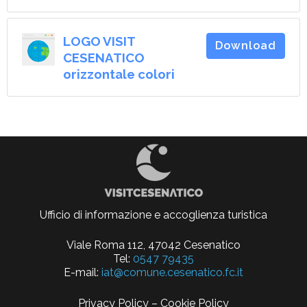
LOGO VISIT
Download
CESENATICO
orizzontale colori
Ufficio di informazione e accoglienza turistica
Viale Roma 112, 47042 Cesenatico
Tel:
0547 79435
E-mail:
iat@comune.cesenatico.fc.it
Privacy Policy
–
Cookie Policy