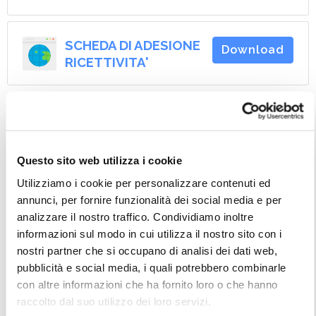
SCHEDA DI ADESIONE
Download
RICETTIVITA'
EVENTI
Questo sito web utilizza i cookie
OPUSCOLO E
Download
Utilizziamo i cookie per personalizzare contenuti ed
LOCANDINA EVENTI
annunci, per fornire funzionalità dei social media e per
SETTEMBRE 2025
analizzare il nostro traffico. Condividiamo inoltre
informazioni sul modo in cui utilizza il nostro sito con i
nostri partner che si occupano di analisi dei dati web,
TRIATHLON
Download
pubblicità e social media, i quali potrebbero combinarle
CESENATICO
con altre informazioni che ha fornito loro o che hanno
ADRIATIC SERIES
raccolto dal suo utilizzo dei loro servizi.
2025