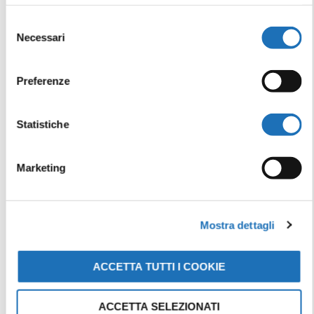
Selezione
Necessari
del
LOCANDINA E
Download
consenso
OPUSCOLO EVENTI
AGOSTO 2025
Preferenze
Statistiche
LE TOUR DE FRANCE
Download
2024
Marketing
MATERIALE INFORMATIVO
Mostra dettagli
OPUSCOLO
Download
ACCETTA TUTTI I COOKIE
TURISTICO
CESENATICO 2025
ACCETTA SELEZIONATI