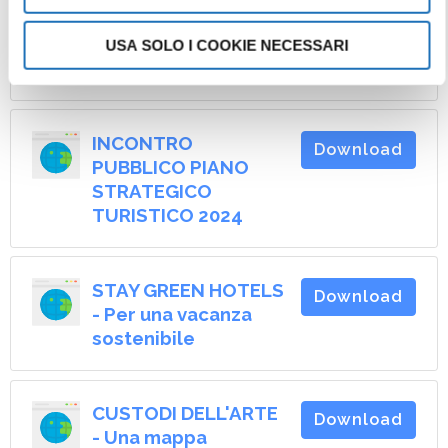
PERCORSI PEDONALI
USA SOLO I COOKIE NECESSARI
Download
CESENATICO
INCONTRO
Download
PUBBLICO PIANO
STRATEGICO
TURISTICO 2024
STAY GREEN HOTELS
Download
- Per una vacanza
sostenibile
CUSTODI DELL'ARTE
Download
- Una mappa