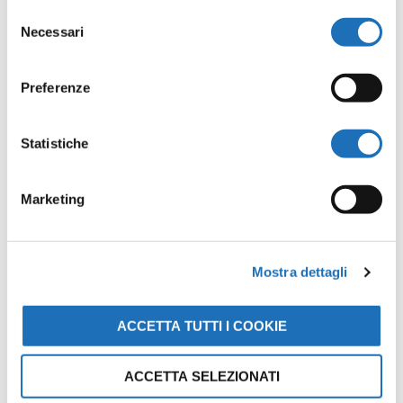
←
File precedente
File successivo
→
Selezione
Necessari
del
consenso
Lascia un commento
Preferenze
Il tuo indirizzo email non sarà
Statistiche
pubblicato.
I campi obbligatori sono
contrassegnati
*
Marketing
Commento
*
Mostra dettagli
ACCETTA TUTTI I COOKIE
ACCETTA SELEZIONATI