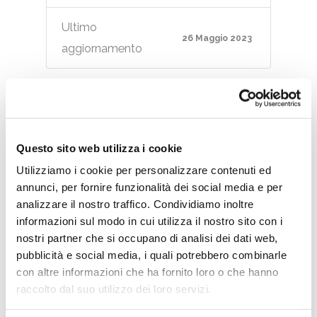
Ultimo
26 Maggio 2023
aggiornamento
CESENATICO -
Tre itinerari per
Questo sito web utilizza i cookie
scoprire la città
Utilizziamo i cookie per personalizzare contenuti ed
annunci, per fornire funzionalità dei social media e per
Tre itinerari che permettono di scoprile la
analizzare il nostro traffico. Condividiamo inoltre
città in modo nuovo, toccando tutti i punti
informazioni sul modo in cui utilizza il nostro sito con i
di interesse che incontrano le esigenze di
nostri partner che si occupano di analisi dei dati web,
pubblicità e social media, i quali potrebbero combinarle
ogni visitatore.
con altre informazioni che ha fornito loro o che hanno
raccolto dal suo utilizzo dei loro servizi.