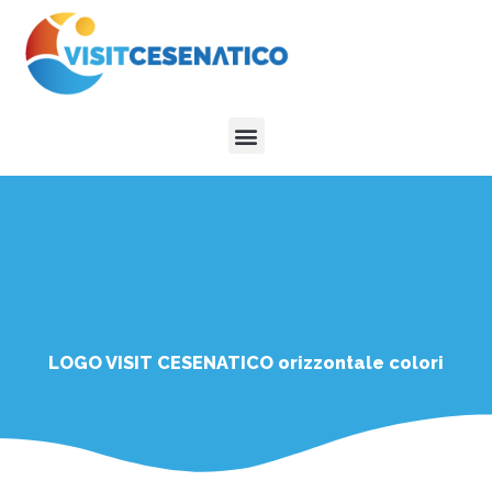
Vai
al
contenuto
Menu
LOGO VISIT CESENATICO orizzontale colori