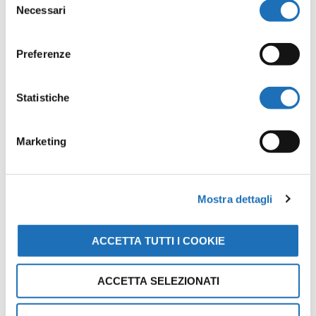
Necessari
del
consenso
Lascia un commento
Preferenze
Il tuo indirizzo email non sarà
pubblicato.
I campi obbligatori sono
Statistiche
contrassegnati
*
Marketing
Commento
*
Mostra dettagli
ACCETTA TUTTI I COOKIE
ACCETTA SELEZIONATI