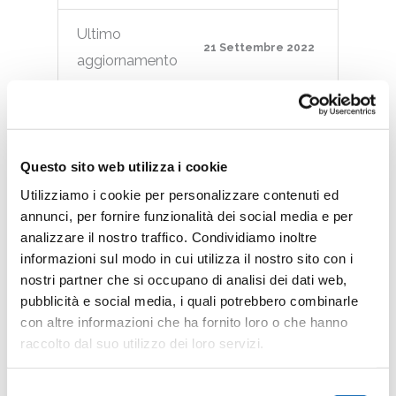
Ultimo
21 Settembre 2022
aggiornamento
LOGO VISIT
CESENATICO
Questo sito web utilizza i cookie
orizzontale
Utilizziamo i cookie per personalizzare contenuti ed
annunci, per fornire funzionalità dei social media e per
colori
analizzare il nostro traffico. Condividiamo inoltre
informazioni sul modo in cui utilizza il nostro sito con i
nostri partner che si occupano di analisi dei dati web,
Logo orizzontale a colori jpg
pubblicità e social media, i quali potrebbero combinarle
con altre informazioni che ha fornito loro o che hanno
raccolto dal suo utilizzo dei loro servizi.
File successivo
→
Selezione