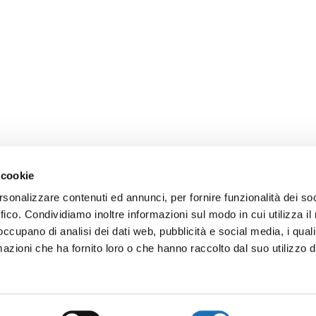
 cookie
rsonalizzare contenuti ed annunci, per fornire funzionalità dei so
ffico. Condividiamo inoltre informazioni sul modo in cui utilizza il 
Ufficio di informazione e accoglienza turistica
 occupano di analisi dei dati web, pubblicità e social media, i qual
azioni che ha fornito loro o che hanno raccolto dal suo utilizzo d
Viale Roma 112, 47042 Cesenatico
Tel:
0547 79435
E-mail:
iat@comune.cesenatico.fc.it
Privacy Policy
–
Cookie Policy