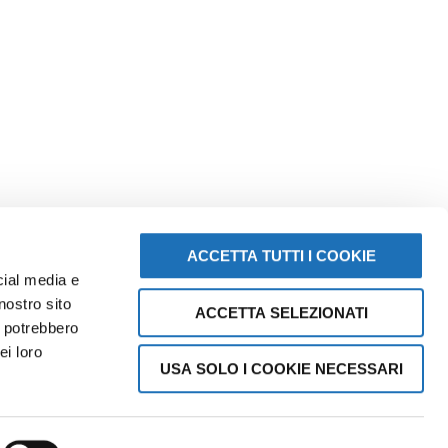
ACCETTA TUTTI I COOKIE
cial media e
nostro sito
ACCETTA SELEZIONATI
i potrebbero
SCOPRI
ei loro
VISIT CESENATICO
USA SOLO I COOKIE NECESSARI
F
I
Y
a
n
o
c
s
u