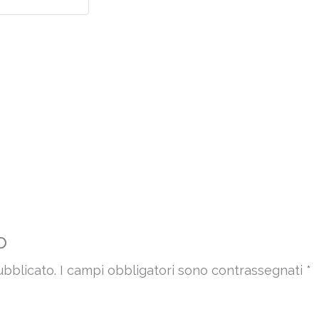
o
ubblicato.
I campi obbligatori sono contrassegnati
*