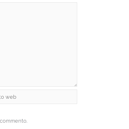
b
e commento.