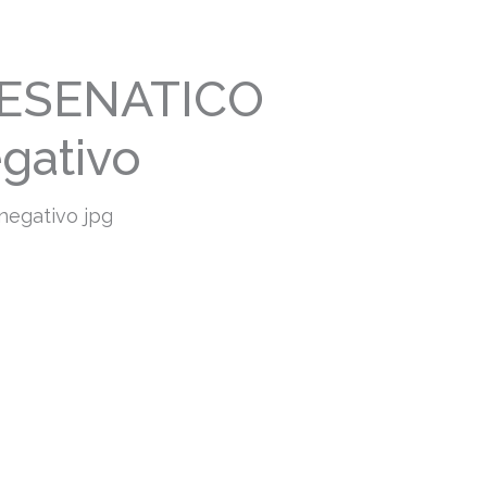
CESENATICO
egativo
negativo jpg